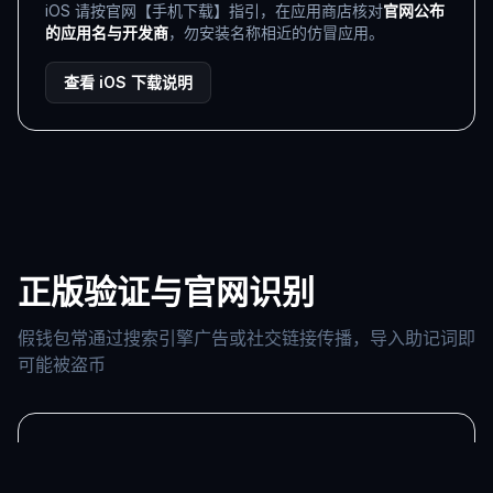
iOS 请按官网【手机下载】指引，在应用商店核对
官网公布
的应用名与开发商
，勿安装名称相近的仿冒应用。
查看 iOS 下载说明
正版验证与官网识别
假钱包常通过搜索引擎广告或社交链接传播，导入助记词即
可能被盗币
官方域名