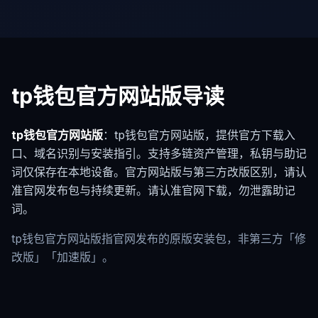
tp钱包官方网站版导读
tp钱包官方网站版
：tp钱包官方网站版，提供官方下载入
口、域名识别与安装指引。支持多链资产管理，私钥与助记
词仅保存在本地设备。官方网站版与第三方改版区别，请认
准官网发布包与持续更新。请认准官网下载，勿泄露助记
词。
tp钱包官方网站版指官网发布的原版安装包，非第三方「修
改版」「加速版」。