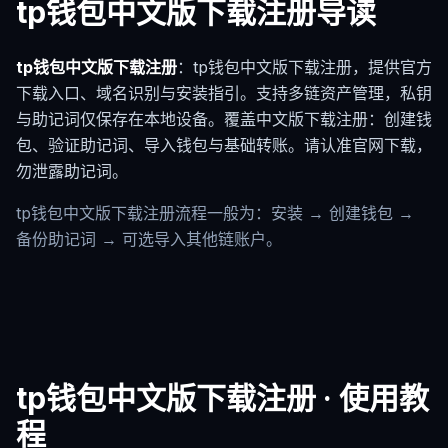
tp钱包中文版下载注册导读
tp钱包中文版下载注册
：tp钱包中文版下载注册，提供官方
下载入口、域名识别与安装指引。支持多链资产管理，私钥
与助记词仅保存在本地设备。覆盖中文版下载注册：创建钱
包、验证助记词、导入钱包与基础转账。请认准官网下载，
勿泄露助记词。
tp钱包中文版下载注册流程一般为：安装 → 创建钱包 →
备份助记词 → 可选导入其他链账户。
tp钱包中文版下载注册 · 使用教
程