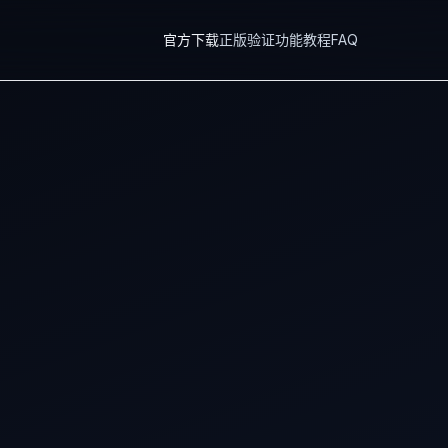
官方下载
正版验证
功能
教程
FAQ