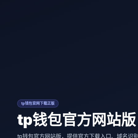
tp钱包官网下载正版
tp钱包官方网站版
tp钱包官方网站版，提供官方下载入口、域名识