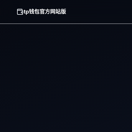
tp钱包官方网站版