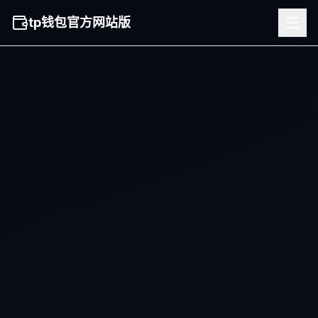
tp钱包官方网站版