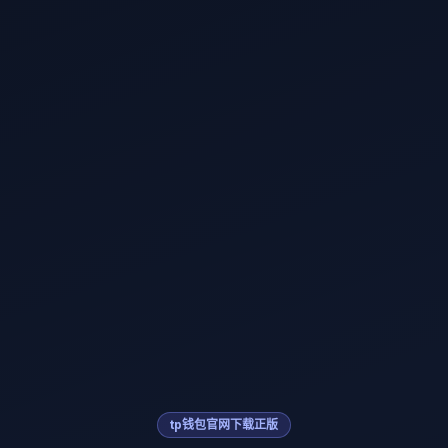
tp钱包官网下载正版