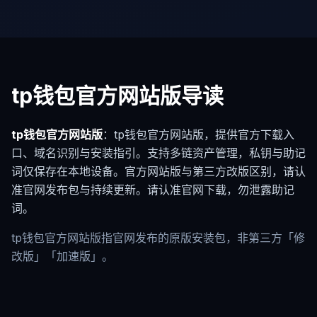
tp钱包官方网站版导读
tp钱包官方网站版
：tp钱包官方网站版，提供官方下载入
口、域名识别与安装指引。支持多链资产管理，私钥与助记
词仅保存在本地设备。官方网站版与第三方改版区别，请认
准官网发布包与持续更新。请认准官网下载，勿泄露助记
词。
tp钱包官方网站版指官网发布的原版安装包，非第三方「修
改版」「加速版」。