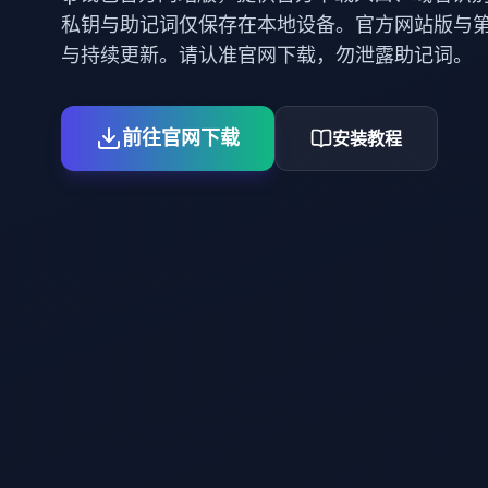
私钥与助记词仅保存在本地设备。官方网站版与
与持续更新。请认准官网下载，勿泄露助记词。
前往官网下载
安装教程