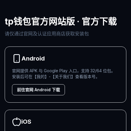
tp钱包官方网站版 · 官方下载
请仅通过官网及认证应用商店获取安装包
Android
官网提供 APK 与 Google Play 入口，支持 32/64 位包。
安装后可在【我的】-【关于我们】查看版本号。
前往官网 Android 下载
iOS