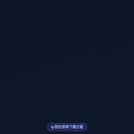
tp钱包官网下载正版