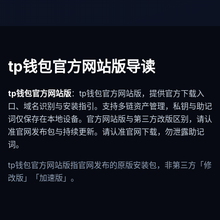
tp钱包官方网站版导读
tp钱包官方网站版
：tp钱包官方网站版，提供官方下载入
口、域名识别与安装指引。支持多链资产管理，私钥与助记
词仅保存在本地设备。官方网站版与第三方改版区别，请认
准官网发布包与持续更新。请认准官网下载，勿泄露助记
词。
tp钱包官方网站版指官网发布的原版安装包，非第三方「修
改版」「加速版」。