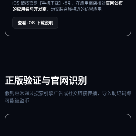
iOS 请按官网【手机下载】指引，在应用商店核对
官网公布
的应用名与开发商
，勿安装名称相近的仿冒应用。
查看 iOS 下载说明
正版验证与官网识别
假钱包常通过搜索引擎广告或社交链接传播，导入助记词即
可能被盗币
官方域名