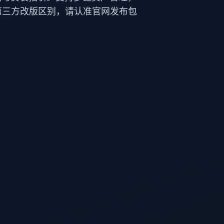
第三方改版区别，请认准官网发布包