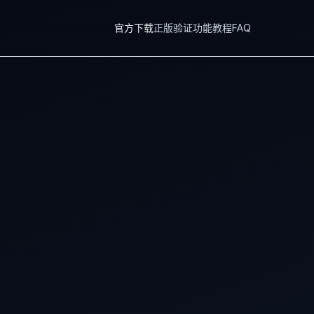
官方下载
正版验证
功能
教程
FAQ