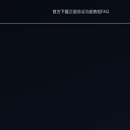
官方下载
正版验证
功能
教程
FAQ