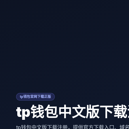
tp钱包官网下载正版
tp钱包中文版下
tp钱包中文版下载注册，提供官方下载入口、域