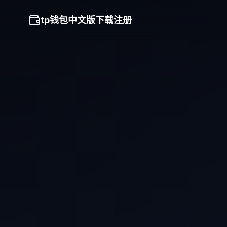
tp钱包中文版下载注册