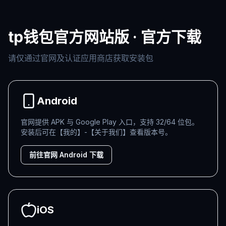
tp钱包官方网站版 · 官方下载
请仅通过官网及认证应用商店获取安装包
Android
官网提供 APK 与 Google Play 入口，支持 32/64 位包。
安装后可在【我的】-【关于我们】查看版本号。
前往官网 Android 下载
iOS