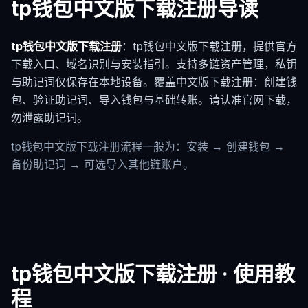
tp钱包中文版下载注册导读
tp钱包中文版下载注册
：tp钱包中文版下载注册，提供官方
下载入口、域名识别与安装指引。支持多链资产管理，私钥
与助记词仅保存在本地设备。覆盖中文版下载注册：创建钱
包、验证助记词、导入钱包与基础转账。请认准官网下载，
勿泄露助记词。
tp钱包中文版下载注册流程一般为：安装 → 创建钱包 →
备份助记词 → 可选导入其他链账户。
tp钱包中文版下载注册 · 使用教
程