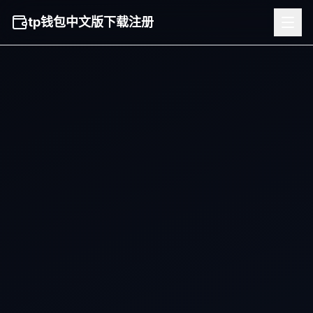
tp钱包中文版下载注册