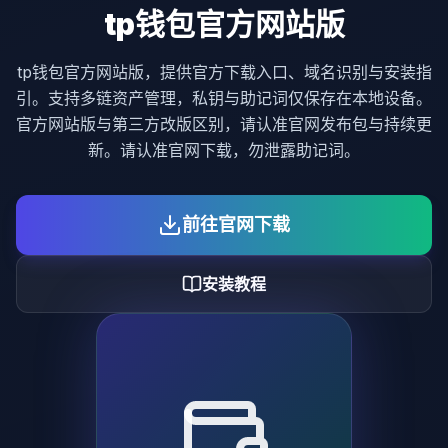
tp钱包官方网站版
tp钱包官方网站版，提供官方下载入口、域名识别与安装指
引。支持多链资产管理，私钥与助记词仅保存在本地设备。
官方网站版与第三方改版区别，请认准官网发布包与持续更
新。请认准官网下载，勿泄露助记词。
前往官网下载
安装教程