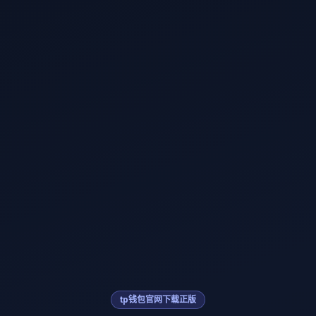
tp钱包官网下载正版