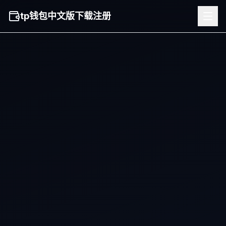
tp钱包中文版下载注册