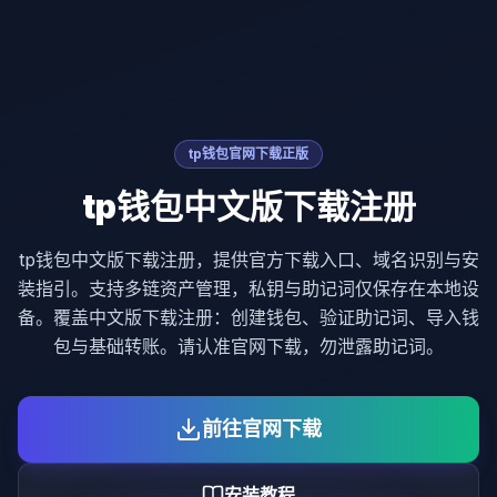
tp钱包官网下载正版
tp钱包中文版下载注册
tp钱包中文版下载注册，提供官方下载入口、域名识别与安
装指引。支持多链资产管理，私钥与助记词仅保存在本地设
备。覆盖中文版下载注册：创建钱包、验证助记词、导入钱
包与基础转账。请认准官网下载，勿泄露助记词。
前往官网下载
安装教程