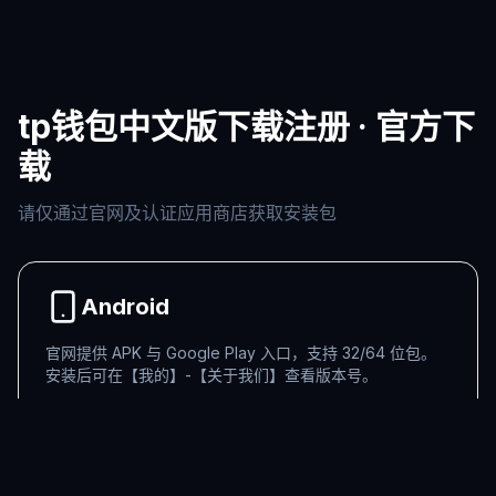
tp钱包中文版下载注册 · 官方下
载
请仅通过官网及认证应用商店获取安装包
Android
官网提供 APK 与 Google Play 入口，支持 32/64 位包。
安装后可在【我的】-【关于我们】查看版本号。
前往官网 Android 下载