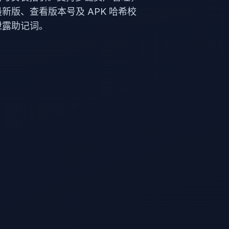
版、查看版本号及 APK 哈希校
泄露助记词。