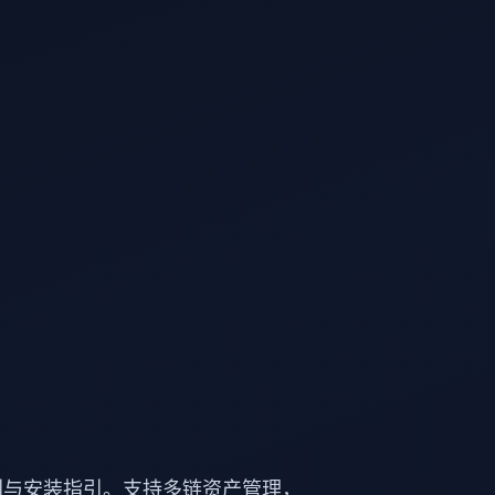
别与安装指引。支持多链资产管理，