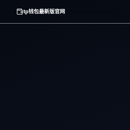
tp钱包最新版官网