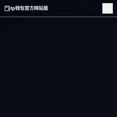
tp钱包官方网站版