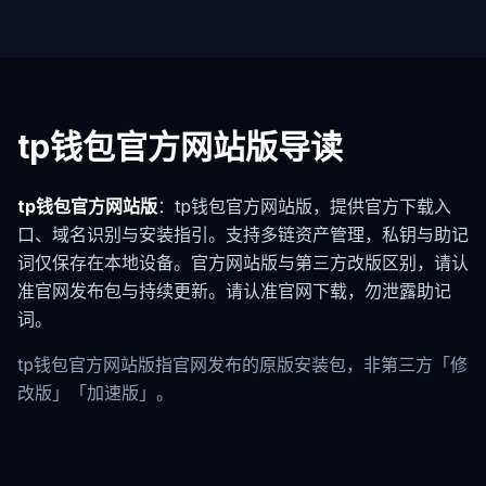
tp钱包官方网站版导读
tp钱包官方网站版
：tp钱包官方网站版，提供官方下载入
口、域名识别与安装指引。支持多链资产管理，私钥与助记
词仅保存在本地设备。官方网站版与第三方改版区别，请认
准官网发布包与持续更新。请认准官网下载，勿泄露助记
词。
tp钱包官方网站版指官网发布的原版安装包，非第三方「修
改版」「加速版」。