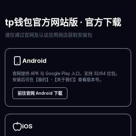
tp钱包官方网站版 · 官方下载
请仅通过官网及认证应用商店获取安装包
Android
官网提供 APK 与 Google Play 入口，支持 32/64 位包。
安装后可在【我的】-【关于我们】查看版本号。
前往官网 Android 下载
iOS