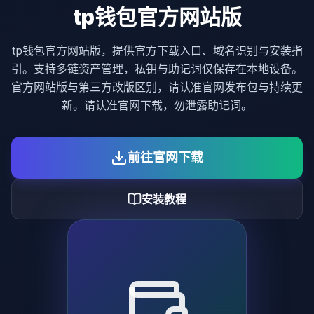
tp钱包官方网站版
tp钱包官方网站版，提供官方下载入口、域名识别与安装指
引。支持多链资产管理，私钥与助记词仅保存在本地设备。
官方网站版与第三方改版区别，请认准官网发布包与持续更
新。请认准官网下载，勿泄露助记词。
前往官网下载
安装教程