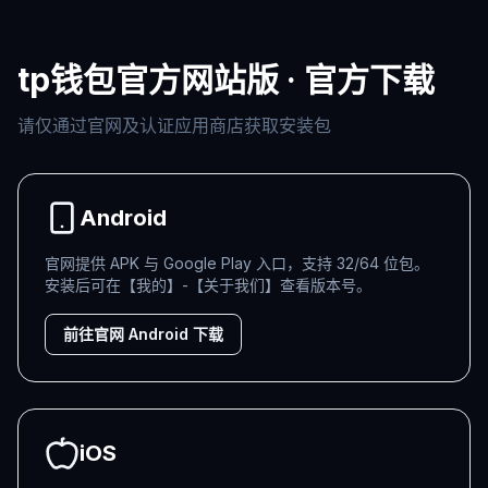
tp钱包官方网站版 · 官方下载
请仅通过官网及认证应用商店获取安装包
Android
官网提供 APK 与 Google Play 入口，支持 32/64 位包。
安装后可在【我的】-【关于我们】查看版本号。
前往官网 Android 下载
iOS