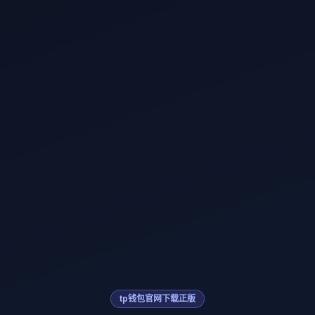
tp钱包官网下载正版