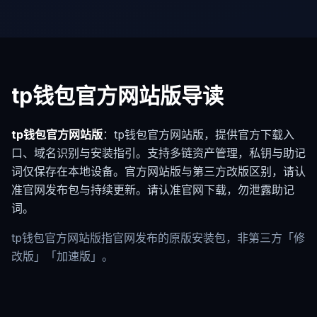
tp钱包官方网站版导读
tp钱包官方网站版
：tp钱包官方网站版，提供官方下载入
口、域名识别与安装指引。支持多链资产管理，私钥与助记
词仅保存在本地设备。官方网站版与第三方改版区别，请认
准官网发布包与持续更新。请认准官网下载，勿泄露助记
词。
tp钱包官方网站版指官网发布的原版安装包，非第三方「修
改版」「加速版」。