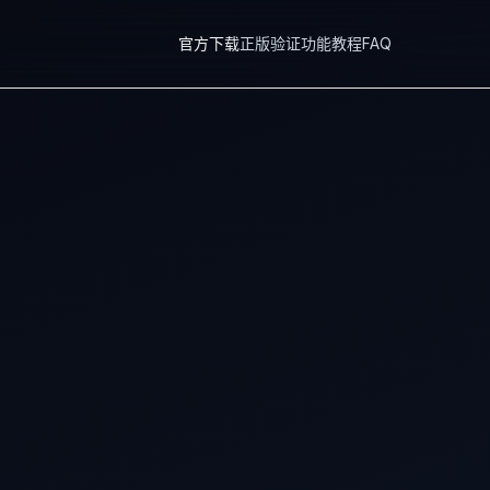
官方下载
正版验证
功能
教程
FAQ