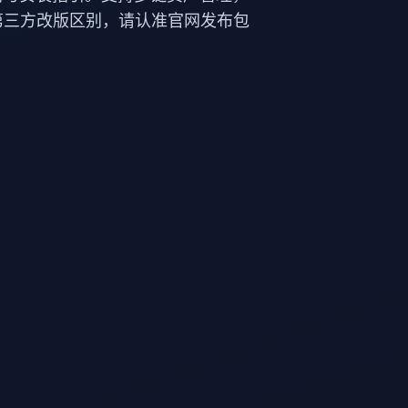
第三方改版区别，请认准官网发布包