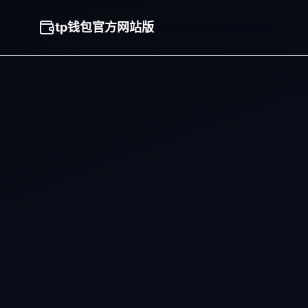
tp钱包官方网站版