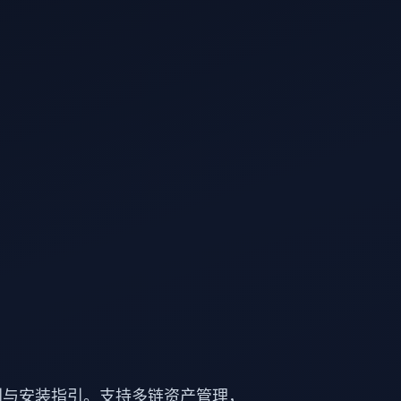
别与安装指引。支持多链资产管理，