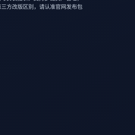
第三方改版区别，请认准官网发布包