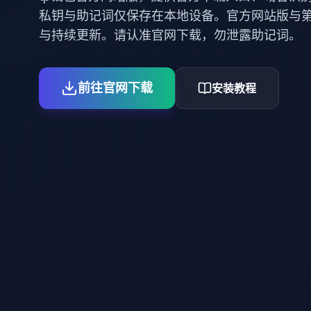
私钥与助记词仅保存在本地设备。官方网站版与
与持续更新。请认准官网下载，勿泄露助记词。
前往官网下载
安装教程