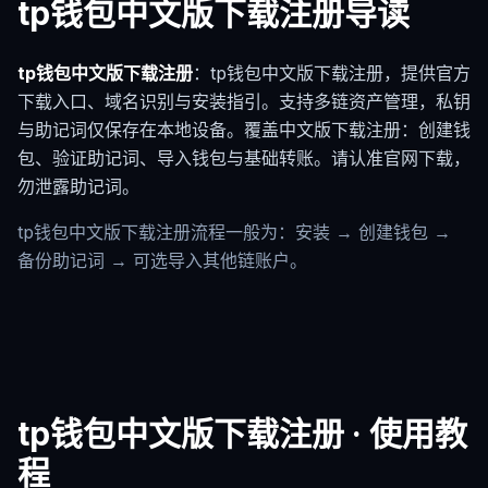
tp钱包中文版下载注册导读
tp钱包中文版下载注册
：tp钱包中文版下载注册，提供官方
下载入口、域名识别与安装指引。支持多链资产管理，私钥
与助记词仅保存在本地设备。覆盖中文版下载注册：创建钱
包、验证助记词、导入钱包与基础转账。请认准官网下载，
勿泄露助记词。
tp钱包中文版下载注册流程一般为：安装 → 创建钱包 →
备份助记词 → 可选导入其他链账户。
tp钱包中文版下载注册 · 使用教
程