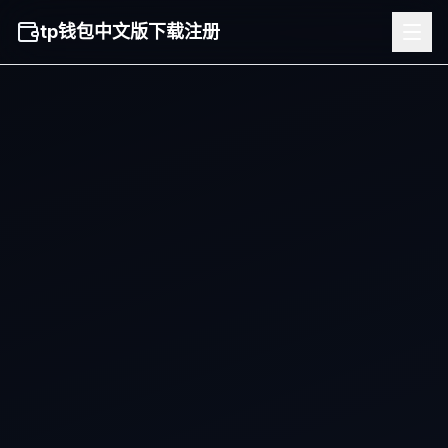
tp钱包中文版下载注册