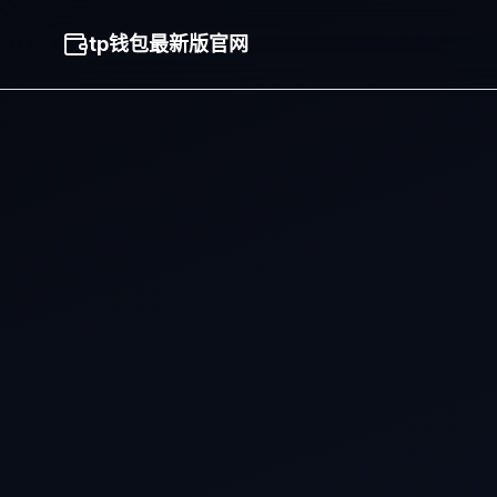
tp钱包最新版官网