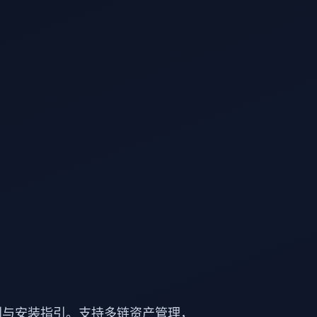
别与安装指引。支持多链资产管理，