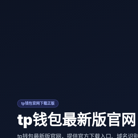
tp钱包官网下载正版
tp钱包最新版官网
tp钱包最新版官网，提供官方下载入口、域名识