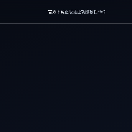
官方下载
正版验证
功能
教程
FAQ