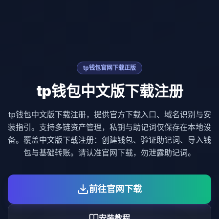
tp钱包官网下载正版
tp钱包中文版下载注册
tp钱包中文版下载注册，提供官方下载入口、域名识别与安
装指引。支持多链资产管理，私钥与助记词仅保存在本地设
备。覆盖中文版下载注册：创建钱包、验证助记词、导入钱
包与基础转账。请认准官网下载，勿泄露助记词。
前往官网下载
安装教程