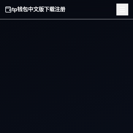
tp钱包中文版下载注册