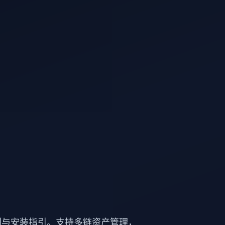
别与安装指引。支持多链资产管理，