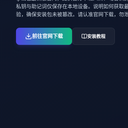
私钥与助记词仅保存在本地设备。说明如何获取最新
验，确保安装包未被篡改。请认准官网下载，勿
前往官网下载
安装教程