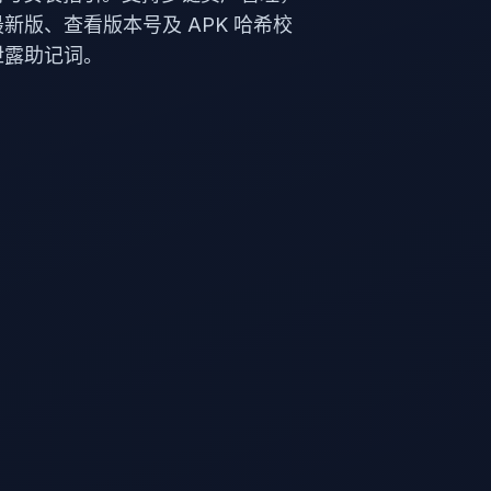
版、查看版本号及 APK 哈希校
泄露助记词。