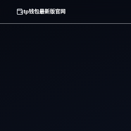
tp钱包最新版官网