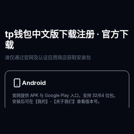
tp钱包中文版下载注册 · 官方下
载
请仅通过官网及认证应用商店获取安装包
Android
官网提供 APK 与 Google Play 入口，支持 32/64 位包。
安装后可在【我的】-【关于我们】查看版本号。
前往官网 Android 下载