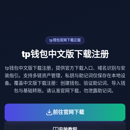
tp钱包官网下载正版
tp钱包中文版下载注册
tp钱包中文版下载注册，提供官方下载入口、域名识别与安
装指引。支持多链资产管理，私钥与助记词仅保存在本地设
备。覆盖中文版下载注册：创建钱包、验证助记词、导入钱
包与基础转账。请认准官网下载，勿泄露助记词。
前往官网下载
安装教程