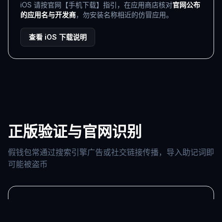
iOS 请按官网【手机下载】指引，在应用商店核对
官网公布
的应用名与开发商
，勿安装名称相近的仿冒应用。
查看 iOS 下载说明
正版验证与官网识别
假钱包常通过搜索引擎广告或社交链接传播，导入助记词即
可能被盗币
官方域名