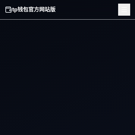
tp钱包官方网站版