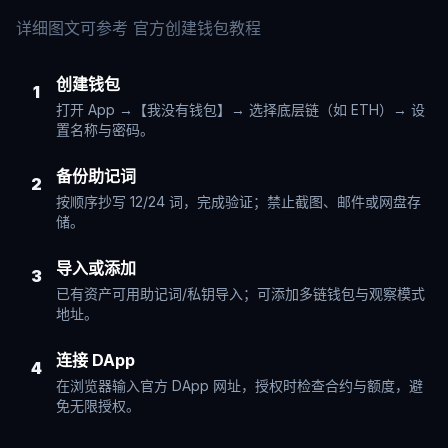
详细图文可参考
官方创建钱包教程
创建钱包
1
打开 App →【我没有钱包】→ 选择底层链（如 ETH）→ 设
置名称与密码。
备份助记词
2
按顺序抄写 12/24 词，完成验证；禁止截图、邮件或网盘存
储。
导入或添加
3
已有资产可用助记词/私钥导入；可添加多链钱包与观察模式
地址。
连接 DApp
4
在浏览器输入官方 DApp 网址，授权时检查合约与额度，避
免无限授权。