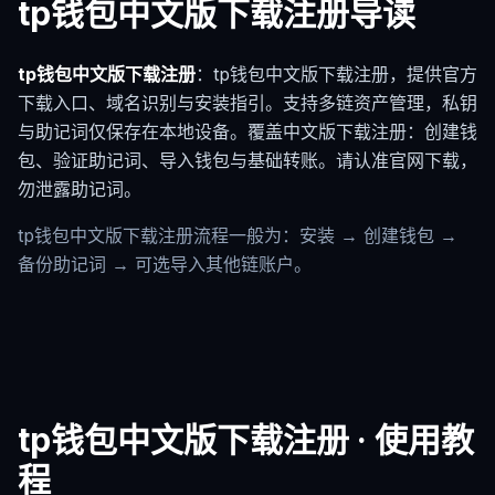
tp钱包中文版下载注册导读
tp钱包中文版下载注册
：tp钱包中文版下载注册，提供官方
下载入口、域名识别与安装指引。支持多链资产管理，私钥
与助记词仅保存在本地设备。覆盖中文版下载注册：创建钱
包、验证助记词、导入钱包与基础转账。请认准官网下载，
勿泄露助记词。
tp钱包中文版下载注册流程一般为：安装 → 创建钱包 →
备份助记词 → 可选导入其他链账户。
tp钱包中文版下载注册 · 使用教
程