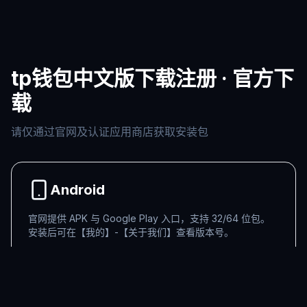
tp钱包中文版下载注册 · 官方下
载
请仅通过官网及认证应用商店获取安装包
Android
官网提供 APK 与 Google Play 入口，支持 32/64 位包。
安装后可在【我的】-【关于我们】查看版本号。
前往官网 Android 下载