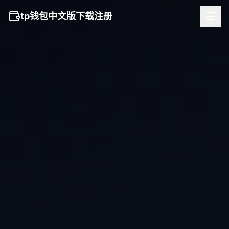
tp钱包中文版下载注册