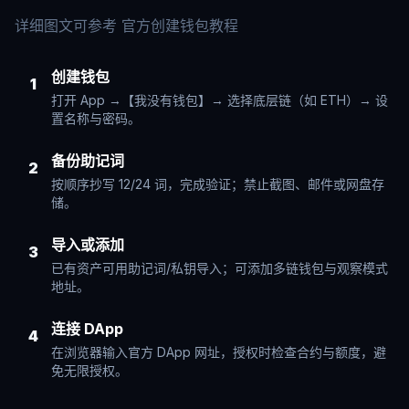
详细图文可参考
官方创建钱包教程
创建钱包
1
打开 App →【我没有钱包】→ 选择底层链（如 ETH）→ 设
置名称与密码。
备份助记词
2
按顺序抄写 12/24 词，完成验证；禁止截图、邮件或网盘存
储。
导入或添加
3
已有资产可用助记词/私钥导入；可添加多链钱包与观察模式
地址。
连接 DApp
4
在浏览器输入官方 DApp 网址，授权时检查合约与额度，避
免无限授权。