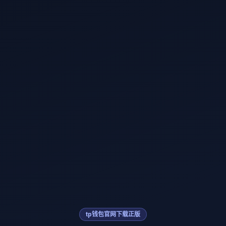
tp钱包官网下载正版