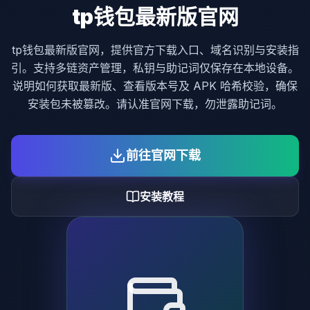
tp钱包最新版官网
tp钱包最新版官网，提供官方下载入口、域名识别与安装指
引。支持多链资产管理，私钥与助记词仅保存在本地设备。
说明如何获取最新版、查看版本号及 APK 哈希校验，确保
安装包未被篡改。请认准官网下载，勿泄露助记词。
前往官网下载
安装教程