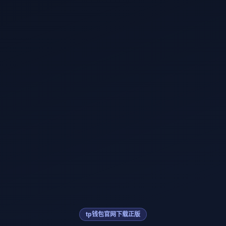
tp钱包官网下载正版