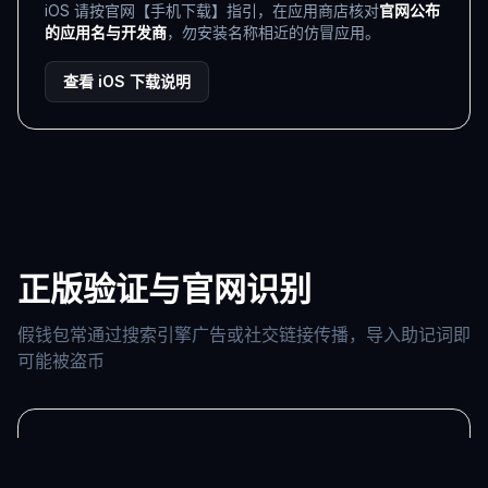
iOS 请按官网【手机下载】指引，在应用商店核对
官网公布
的应用名与开发商
，勿安装名称相近的仿冒应用。
查看 iOS 下载说明
正版验证与官网识别
假钱包常通过搜索引擎广告或社交链接传播，导入助记词即
可能被盗币
官方域名