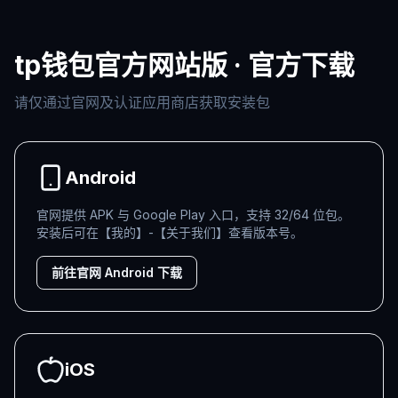
tp钱包官方网站版 · 官方下载
请仅通过官网及认证应用商店获取安装包
Android
官网提供 APK 与 Google Play 入口，支持 32/64 位包。
安装后可在【我的】-【关于我们】查看版本号。
前往官网 Android 下载
iOS