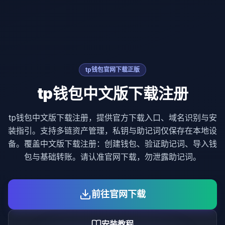
tp钱包官网下载正版
tp钱包中文版下载注册
tp钱包中文版下载注册，提供官方下载入口、域名识别与安
装指引。支持多链资产管理，私钥与助记词仅保存在本地设
备。覆盖中文版下载注册：创建钱包、验证助记词、导入钱
包与基础转账。请认准官网下载，勿泄露助记词。
前往官网下载
安装教程