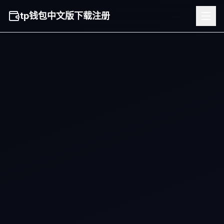
tp钱包中文版下载注册