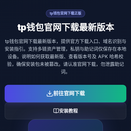
tp钱包官网下载正版
tp钱包官网下载最新版本
tp钱包官网下载最新版本，提供官方下载入口、域名识别与
安装指引。支持多链资产管理，私钥与助记词仅保存在本地
设备。说明如何获取最新版、查看版本号及 APK 哈希校
验，确保安装包未被篡改。请认准官网下载，勿泄露助记
词。
前往官网下载
安装教程