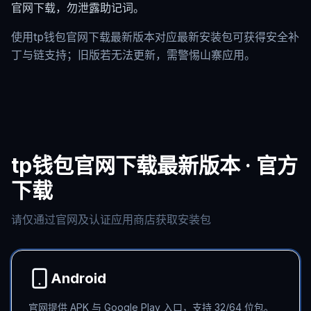
官网下载，勿泄露助记词。
使用tp钱包官网下载最新版本对应最新安装包可获得安全补
丁与链支持；旧版若无法更新，需警惕山寨应用。
tp钱包官网下载最新版本 · 官方
下载
请仅通过官网及认证应用商店获取安装包
Android
官网提供 APK 与 Google Play 入口，支持 32/64 位包。