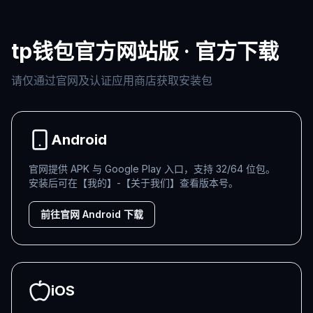
tp钱包官方网站版 · 官方下载
请仅通过官网及认证应用商店获取安装包
Android
官网提供 APK 与 Google Play 入口，支持 32/64 位包。
安装后可在【我的】-【关于我们】查看版本号。
前往官网 Android 下载
iOS