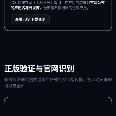
iOS 请按官网【手机下载】指引，在应用商店核对
官网公布
的应用名与开发商
，勿安装名称相近的仿冒应用。
查看 iOS 下载说明
正版验证与官网识别
假钱包常通过搜索引擎广告或社交链接传播，导入助记词即
可能被盗币
官方域名