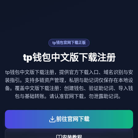
tp钱包官网下载正版
tp钱包中文版下载注册
tp钱包中文版下载注册，提供官方下载入口、域名识别与安
装指引。支持多链资产管理，私钥与助记词仅保存在本地设
备。覆盖中文版下载注册：创建钱包、验证助记词、导入钱
包与基础转账。请认准官网下载，勿泄露助记词。
前往官网下载
安装教程