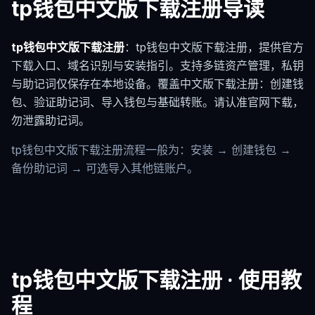
tp钱包中文版下载注册导读
tp钱包中文版下载注册
：tp钱包中文版下载注册，提供官方
下载入口、域名识别与安装指引。支持多链资产管理，私钥
与助记词仅保存在本地设备。覆盖中文版下载注册：创建钱
包、验证助记词、导入钱包与基础转账。请认准官网下载，
勿泄露助记词。
tp钱包中文版下载注册流程一般为：安装 → 创建钱包 →
备份助记词 → 可选导入其他链账户。
tp钱包中文版下载注册 · 使用教
程