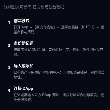
详细图文可参考
官方创建钱包教程
创建钱包
1
打开 App →【我没有钱包】→ 选择底层链（如 ETH）→ 设
置名称与密码。
备份助记词
2
按顺序抄写 12/24 词，完成验证；禁止截图、邮件或网盘存
储。
导入或添加
3
已有资产可用助记词/私钥导入；可添加多链钱包与观察模式
地址。
连接 DApp
4
在浏览器输入官方 DApp 网址，授权时检查合约与额度，避
免无限授权。