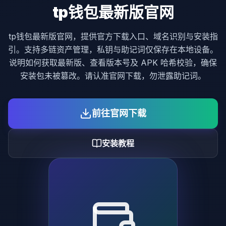
tp钱包最新版官网
tp钱包最新版官网，提供官方下载入口、域名识别与安装指
引。支持多链资产管理，私钥与助记词仅保存在本地设备。
说明如何获取最新版、查看版本号及 APK 哈希校验，确保
安装包未被篡改。请认准官网下载，勿泄露助记词。
前往官网下载
安装教程