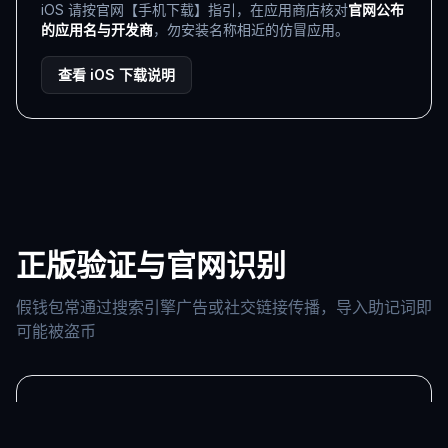
iOS 请按官网【手机下载】指引，在应用商店核对
官网公布
的应用名与开发商
，勿安装名称相近的仿冒应用。
查看 iOS 下载说明
正版验证与官网识别
假钱包常通过搜索引擎广告或社交链接传播，导入助记词即
可能被盗币
官方域名