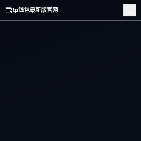
tp钱包最新版官网