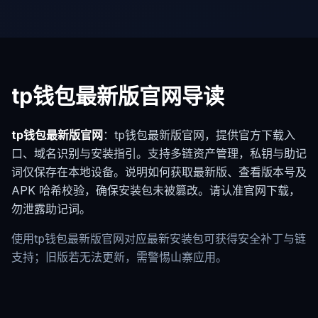
tp钱包最新版官网导读
tp钱包最新版官网
：tp钱包最新版官网，提供官方下载入
口、域名识别与安装指引。支持多链资产管理，私钥与助记
词仅保存在本地设备。说明如何获取最新版、查看版本号及
APK 哈希校验，确保安装包未被篡改。请认准官网下载，
勿泄露助记词。
使用tp钱包最新版官网对应最新安装包可获得安全补丁与链
支持；旧版若无法更新，需警惕山寨应用。