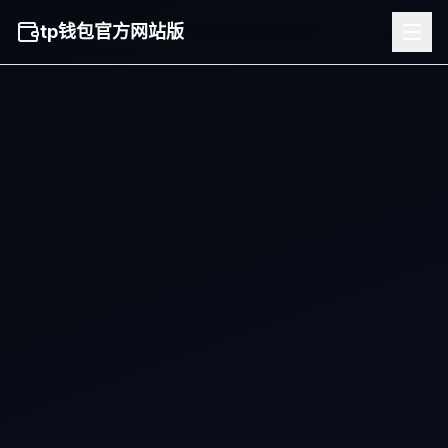
tp钱包官方网站版