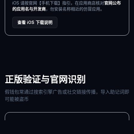
iOS 请按官网【手机下载】指引，在应用商店核对
官网公布
的应用名与开发商
，勿安装名称相近的仿冒应用。
查看 iOS 下载说明
正版验证与官网识别
假钱包常通过搜索引擎广告或社交链接传播，导入助记词即
可能被盗币
官方域名