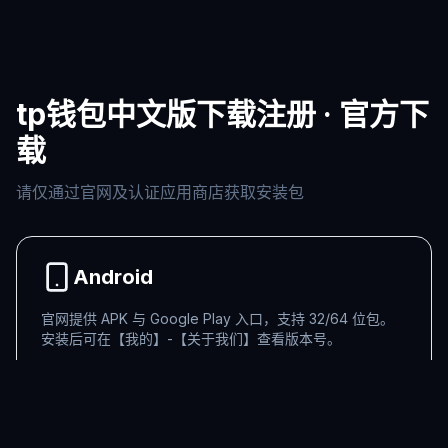
tp钱包中文版下载注册 · 官方下
载
请仅通过官网及认证应用商店获取安装包
Android
官网提供 APK 与 Google Play 入口，支持 32/64 位包。
安装后可在【我的】-【关于我们】查看版本号。
前往官网 Android 下载