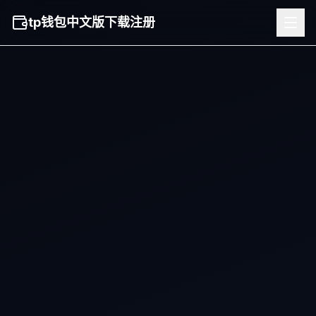
tp钱包中文版下载注册