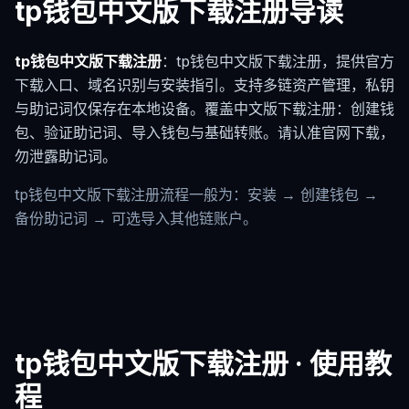
tp钱包中文版下载注册导读
tp钱包中文版下载注册
：tp钱包中文版下载注册，提供官方
下载入口、域名识别与安装指引。支持多链资产管理，私钥
与助记词仅保存在本地设备。覆盖中文版下载注册：创建钱
包、验证助记词、导入钱包与基础转账。请认准官网下载，
勿泄露助记词。
tp钱包中文版下载注册流程一般为：安装 → 创建钱包 →
备份助记词 → 可选导入其他链账户。
tp钱包中文版下载注册 · 使用教
程