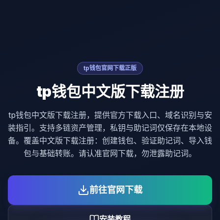
tp钱包官网下载正版
tp钱包中文版下载注册
tp钱包中文版下载注册，提供官方下载入口、域名识别与安
装指引。支持多链资产管理，私钥与助记词仅保存在本地设
备。覆盖中文版下载注册：创建钱包、验证助记词、导入钱
包与基础转账。请认准官网下载，勿泄露助记词。
前往官网下载
安装教程