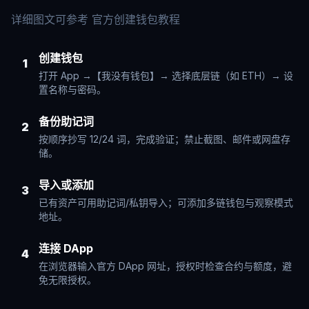
详细图文可参考
官方创建钱包教程
创建钱包
1
打开 App →【我没有钱包】→ 选择底层链（如 ETH）→ 设
置名称与密码。
备份助记词
2
按顺序抄写 12/24 词，完成验证；禁止截图、邮件或网盘存
储。
导入或添加
3
已有资产可用助记词/私钥导入；可添加多链钱包与观察模式
地址。
连接 DApp
4
在浏览器输入官方 DApp 网址，授权时检查合约与额度，避
免无限授权。