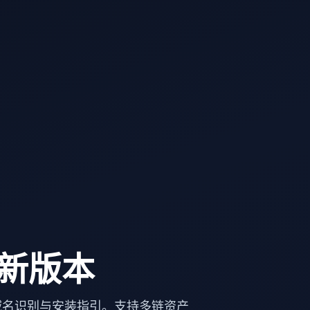
最新版本
域名识别与安装指引。支持多链资产