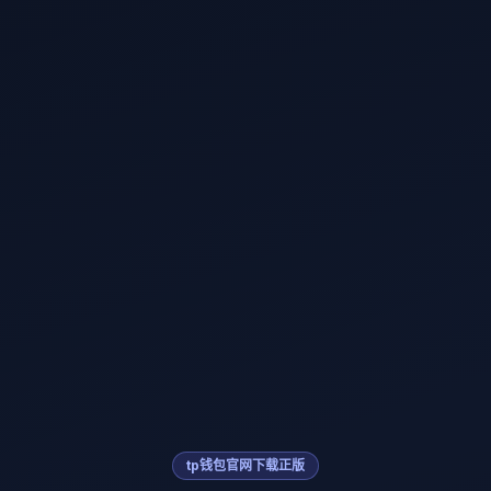
tp钱包官网下载正版