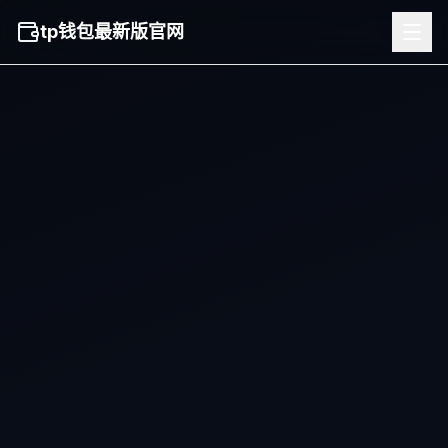
tp钱包最新版官网