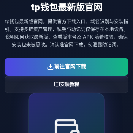
tp钱包最新版官网
tp钱包最新版官网，提供官方下载入口、域名识别与安装指
引。支持多链资产管理，私钥与助记词仅保存在本地设备。
说明如何获取最新版、查看版本号及 APK 哈希校验，确保
安装包未被篡改。请认准官网下载，勿泄露助记词。
前往官网下载
安装教程