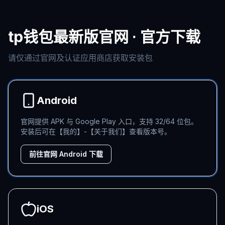
tp钱包最新版官网 · 官方下载
请仅通过官网及认证应用商店获取安装包
Android
官网提供 APK 与 Google Play 入口，支持 32/64 位包。
安装后可在【我的】-【关于我们】查看版本号。
前往官网 Android 下载
iOS