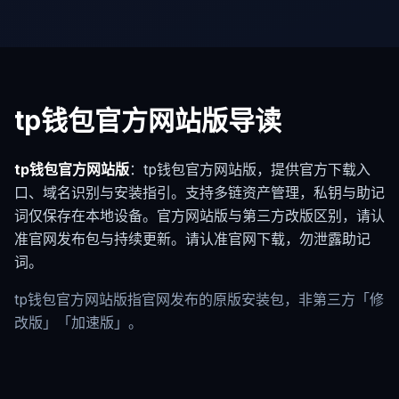
tp钱包官方网站版导读
tp钱包官方网站版
：tp钱包官方网站版，提供官方下载入
口、域名识别与安装指引。支持多链资产管理，私钥与助记
词仅保存在本地设备。官方网站版与第三方改版区别，请认
准官网发布包与持续更新。请认准官网下载，勿泄露助记
词。
tp钱包官方网站版指官网发布的原版安装包，非第三方「修
改版」「加速版」。