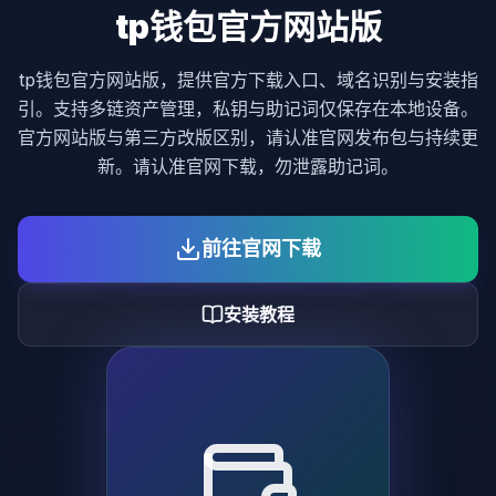
tp钱包官方网站版
tp钱包官方网站版，提供官方下载入口、域名识别与安装指
引。支持多链资产管理，私钥与助记词仅保存在本地设备。
官方网站版与第三方改版区别，请认准官网发布包与持续更
新。请认准官网下载，勿泄露助记词。
前往官网下载
安装教程