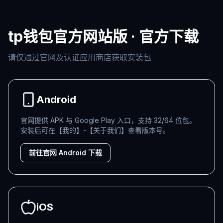
tp钱包官方网站版 · 官方下载
请仅通过官网及认证应用商店获取安装包
Android
官网提供 APK 与 Google Play 入口，支持 32/64 位包。
安装后可在【我的】-【关于我们】查看版本号。
前往官网 Android 下载
iOS