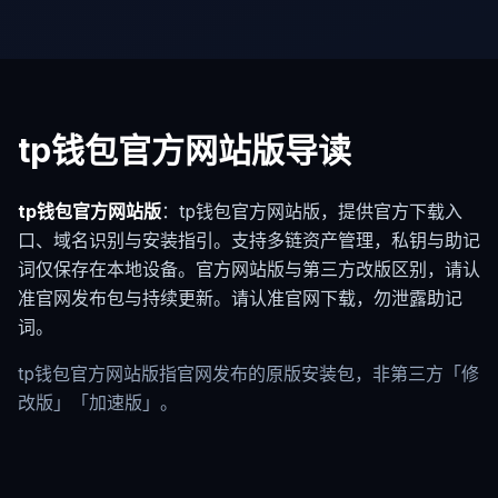
tp钱包官方网站版导读
tp钱包官方网站版
：tp钱包官方网站版，提供官方下载入
口、域名识别与安装指引。支持多链资产管理，私钥与助记
词仅保存在本地设备。官方网站版与第三方改版区别，请认
准官网发布包与持续更新。请认准官网下载，勿泄露助记
词。
tp钱包官方网站版指官网发布的原版安装包，非第三方「修
改版」「加速版」。