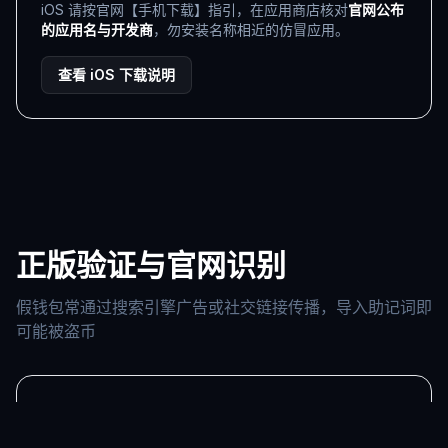
iOS 请按官网【手机下载】指引，在应用商店核对
官网公布
的应用名与开发商
，勿安装名称相近的仿冒应用。
查看 iOS 下载说明
正版验证与官网识别
假钱包常通过搜索引擎广告或社交链接传播，导入助记词即
可能被盗币
官方域名