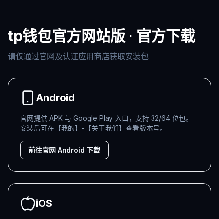
tp钱包官方网站版 · 官方下载
请仅通过官网及认证应用商店获取安装包
Android
官网提供 APK 与 Google Play 入口，支持 32/64 位包。
安装后可在【我的】-【关于我们】查看版本号。
前往官网 Android 下载
iOS