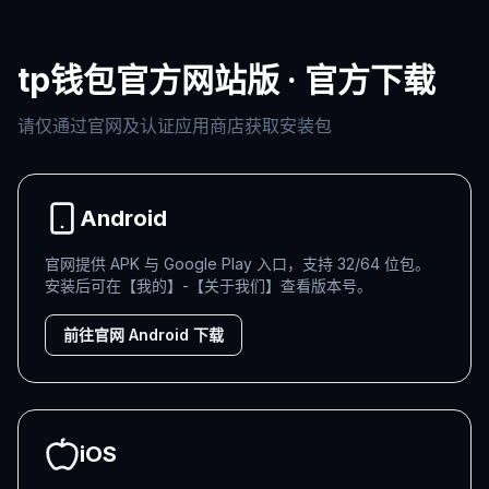
tp钱包官方网站版 · 官方下载
请仅通过官网及认证应用商店获取安装包
Android
官网提供 APK 与 Google Play 入口，支持 32/64 位包。
安装后可在【我的】-【关于我们】查看版本号。
前往官网 Android 下载
iOS