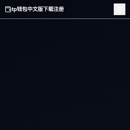
tp钱包中文版下载注册