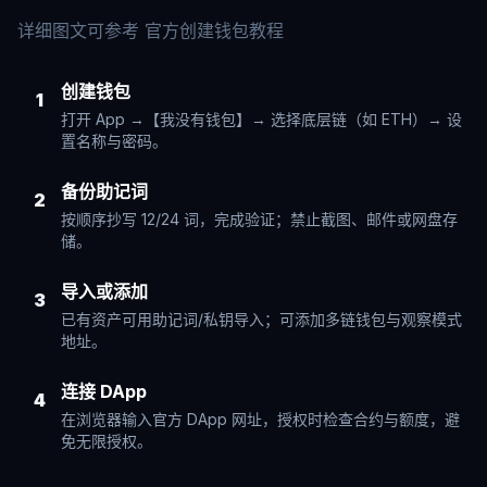
详细图文可参考
官方创建钱包教程
创建钱包
1
打开 App →【我没有钱包】→ 选择底层链（如 ETH）→ 设
置名称与密码。
备份助记词
2
按顺序抄写 12/24 词，完成验证；禁止截图、邮件或网盘存
储。
导入或添加
3
已有资产可用助记词/私钥导入；可添加多链钱包与观察模式
地址。
连接 DApp
4
在浏览器输入官方 DApp 网址，授权时检查合约与额度，避
免无限授权。