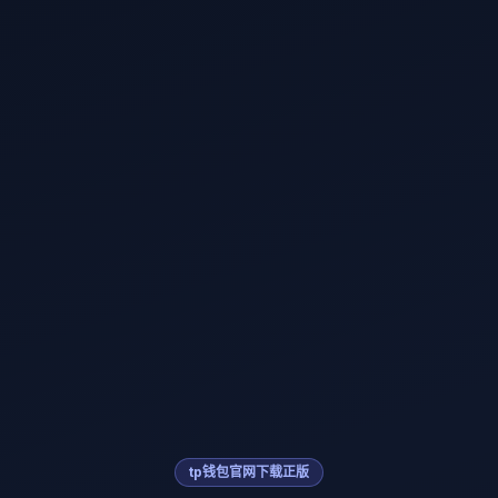
tp钱包官网下载正版