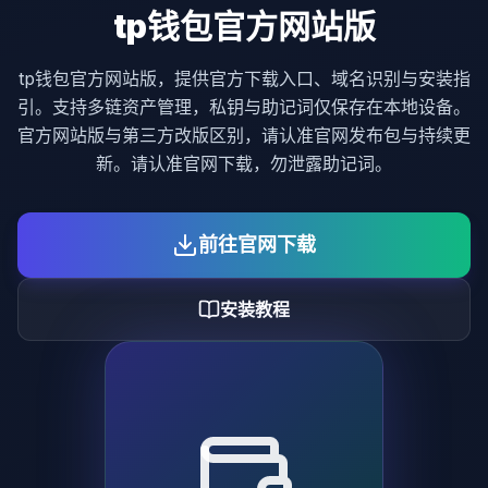
tp钱包官方网站版
tp钱包官方网站版，提供官方下载入口、域名识别与安装指
引。支持多链资产管理，私钥与助记词仅保存在本地设备。
官方网站版与第三方改版区别，请认准官网发布包与持续更
新。请认准官网下载，勿泄露助记词。
前往官网下载
安装教程