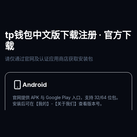
tp钱包中文版下载注册 · 官方下
载
请仅通过官网及认证应用商店获取安装包
Android
官网提供 APK 与 Google Play 入口，支持 32/64 位包。
安装后可在【我的】-【关于我们】查看版本号。
前往官网 Android 下载