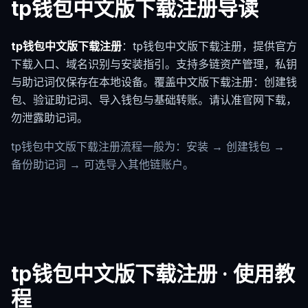
tp钱包中文版下载注册导读
tp钱包中文版下载注册
：tp钱包中文版下载注册，提供官方
下载入口、域名识别与安装指引。支持多链资产管理，私钥
与助记词仅保存在本地设备。覆盖中文版下载注册：创建钱
包、验证助记词、导入钱包与基础转账。请认准官网下载，
勿泄露助记词。
tp钱包中文版下载注册流程一般为：安装 → 创建钱包 →
备份助记词 → 可选导入其他链账户。
tp钱包中文版下载注册 · 使用教
程