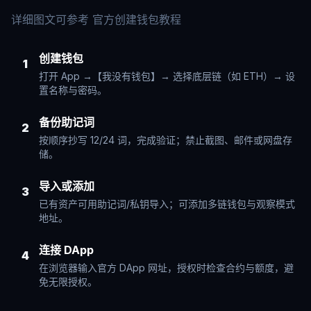
详细图文可参考
官方创建钱包教程
创建钱包
1
打开 App →【我没有钱包】→ 选择底层链（如 ETH）→ 设
置名称与密码。
备份助记词
2
按顺序抄写 12/24 词，完成验证；禁止截图、邮件或网盘存
储。
导入或添加
3
已有资产可用助记词/私钥导入；可添加多链钱包与观察模式
地址。
连接 DApp
4
在浏览器输入官方 DApp 网址，授权时检查合约与额度，避
免无限授权。