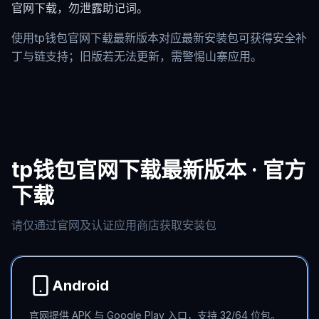
官网下载，勿泄露助记词。
使用tp钱包官网下载最新版本对应最新安装包可获得安全补
丁与链支持；旧版若无法更新，需警惕山寨应用。
tp钱包官网下载最新版本 · 官方
下载
请仅通过官网及认证应用商店获取安装包
Android
官网提供 APK 与 Google Play 入口，支持 32/64 位包。