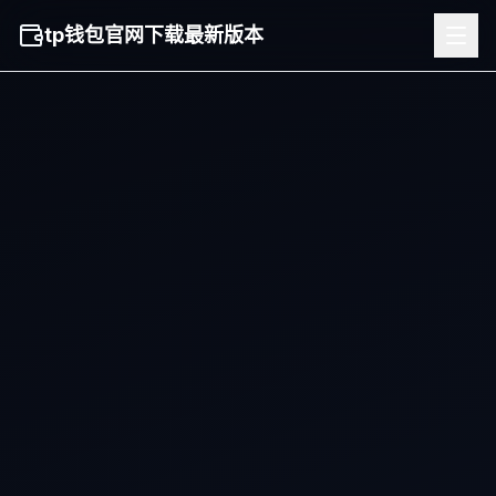
tp钱包官网下载最新版本