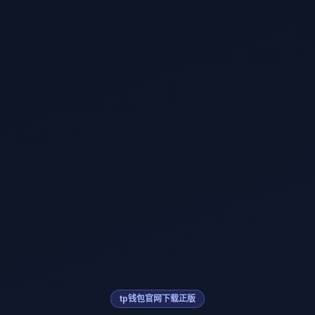
tp钱包官网下载正版