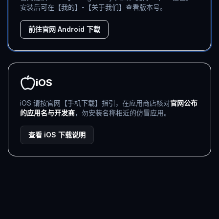
安装后可在【我的】-【关于我们】查看版本号。
前往官网 Android 下载
iOS
iOS 请按官网【手机下载】指引，在应用商店核对
官网公布
的应用名与开发商
，勿安装名称相近的仿冒应用。
查看 iOS 下载说明