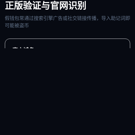
正版验证与官网识别
假钱包常通过搜索引擎广告或社交链接传播，导入助记词即
可能被盗币
官方域名
https://www.tokenpocket.pro/
tokenpocket.pro
https://www.tpwallet.io/
tpwallet.io
https://tp.xyz/
tp.xyz
须使用 https；点击锁图标应显示「连接是安全的」。
APK 哈希校验