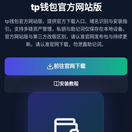
tp钱包官方网站版
tp钱包官方网站版，提供官方下载入口、域名识别与安装指
引。支持多链资产管理，私钥与助记词仅保存在本地设备。
官方网站版与第三方改版区别，请认准官网发布包与持续更
新。请认准官网下载，勿泄露助记词。
前往官网下载
安装教程