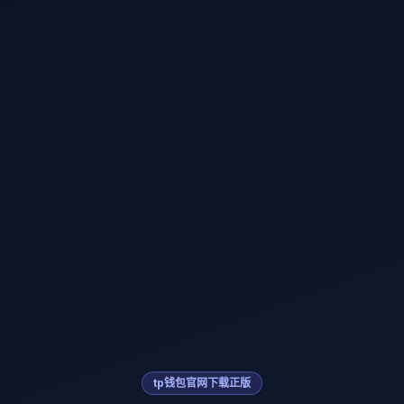
tp钱包官网下载正版