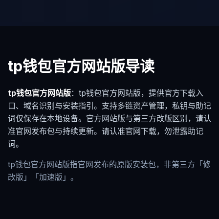
tp钱包官方网站版导读
tp钱包官方网站版
：tp钱包官方网站版，提供官方下载入
口、域名识别与安装指引。支持多链资产管理，私钥与助记
词仅保存在本地设备。官方网站版与第三方改版区别，请认
准官网发布包与持续更新。请认准官网下载，勿泄露助记
词。
tp钱包官方网站版指官网发布的原版安装包，非第三方「修
改版」「加速版」。