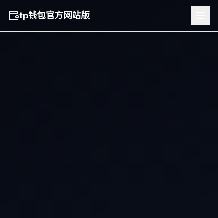
tp钱包官方网站版